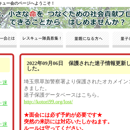
スキュー会のページへようこそ！
2022年09月06日 保護された迷子情報更新
した。
埼玉県草加警察署より保護されたオカメイン
た迷
きました。
迷子保護データベースはこちら。
http://kotori99.org/lost/
た迷
★面会には必ず予約が必要です★
突然の来訪には対応いたしかねます。
た迷
ルールは守ってください。