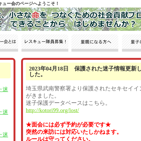
スキュー会のページへようこそ！
2023年04月18日 保護された迷子情報更新
した。
埼玉県武南警察署より保護されたセキセイイ
た迷
がきました。
迷子保護データベースはこちら。
http://kotori99.org/lost/
た迷
★面会には必ず予約が必要です★
突然の来訪には対応いたしかねます。
た迷
ルールは守ってください。