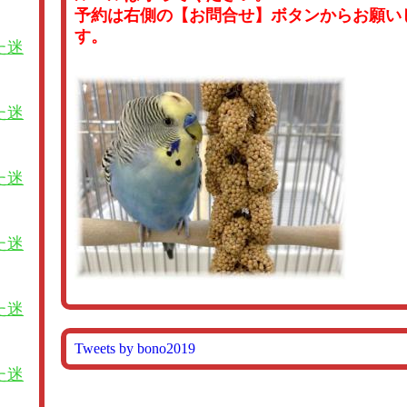
予約は右側の【お問合せ】ボタンからお願い
す。
た迷
た迷
た迷
た迷
た迷
Tweets by bono2019
た迷