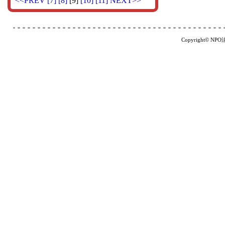
<<PREV
[7]
[8]
[9]
[10]
[11]
NEXT>>
Copyright© NP