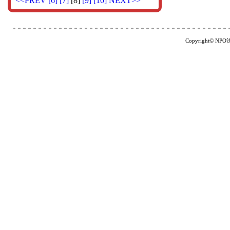
<<PREV
[6]
[7]
[8]
[9]
[10]
NEXT>>
Copyright© NP