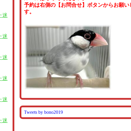
予約は右側の【お問合せ】ボタンからお願い
す。
た迷
た迷
た迷
た迷
た迷
Tweets by bono2019
た迷