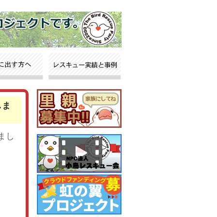
しま
まし