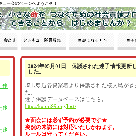
スキュー会のページへようこそ！
2024年05月01日 保護された迷子情報更新
した。
埼玉県越谷警察署より保護された桜文鳥がき
た迷
た。
迷子保護データベースはこちら。
http://kotori99.org/lost/
た迷
★面会には必ず予約が必要です★
突然の来訪には対応いたしかねます。
た迷
ルールは守ってください。