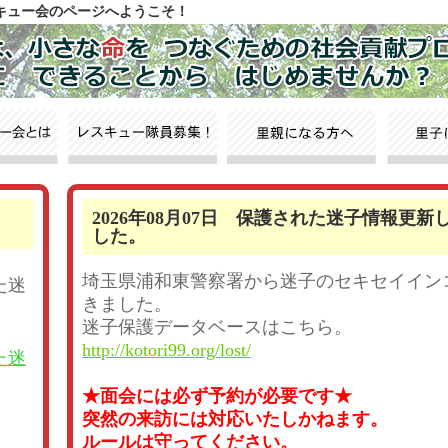
スキュー会のページへようこそ！
2026年08月07日 保護された迷子情報更新
した。
埼玉県浦和東警察署から迷子のセキセイイン
た迷
きました。
迷子保護データベースはこちら。
http://kotori99.org/lost/
た迷
★面会には必ず予約が必要です★
突然の来訪には対応いたしかねます。
ルールは守ってください。