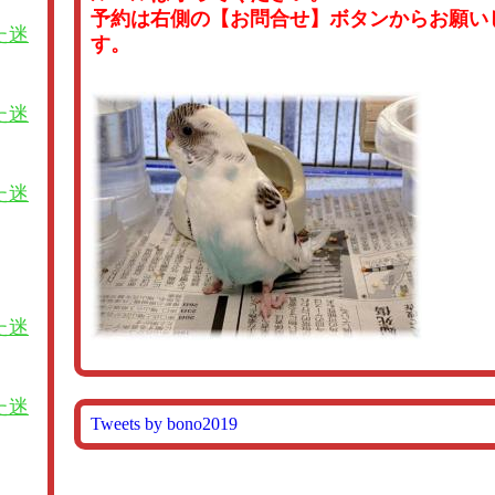
予約は右側の【お問合せ】ボタンからお願い
た迷
す。
た迷
た迷
た迷
た迷
Tweets by bono2019